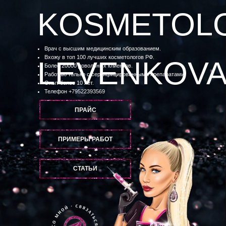
KOSMETOL
Врач с высшим медицинским образованием.
Вхожу в топ 100 лучших косметологов РФ.
LEVENKOV
Более 20000 довольных клиентов.
Работаю только с сертифицированными препаратами.
Опыт более 10 лет.
Телефон
+79522393569
ПРАЙС
ПРИМЕРЫ РАБОТ
СТАТЬИ