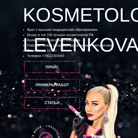
KOSMETOL
Врач с высшим медицинским образованием.
Вхожу в топ 100 лучших косметологов РФ.
LEVENKOV
Более 20000 довольных клиентов.
Работаю только с сертифицированными препаратами.
Опыт более 10 лет.
Телефон
+79522393569
ПРАЙС
ПРИМЕРЫ РАБОТ
СТАТЬИ