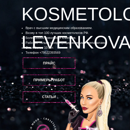
KOSMETOL
Врач с высшим медицинским образованием.
Вхожу в топ 100 лучших косметологов РФ.
LEVENKOV
Более 20000 довольных клиентов.
Работаю только с сертифицированными препаратами.
Опыт более 10 лет.
Телефон
+79522393569
ПРАЙС
ПРИМЕРЫ РАБОТ
СТАТЬИ